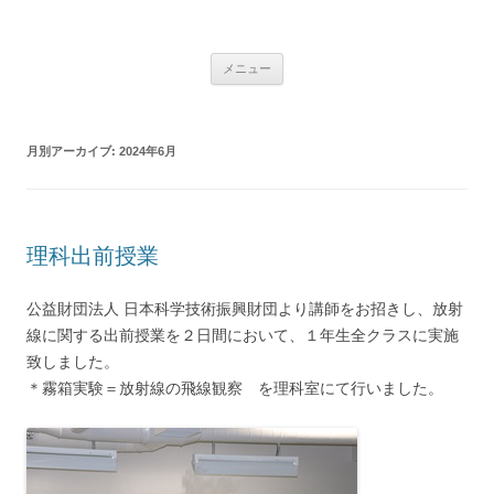
コ
ン
学校法人 望洋大谷学園 北海道大谷
テ
Just another WordPress site
ン
ツ
室蘭高等学校
メニュー
へ
ス
キ
ッ
プ
月別アーカイブ:
2024年6月
理科出前授業
公益財団法人 日本科学技術振興財団より講師をお招きし、放射
線に関する出前授業を２日間において、１年生全クラスに実施
致しました。
＊霧箱実験＝放射線の飛線観察 を理科室にて行いました。