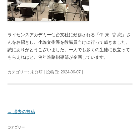
ライセンスアカデミー仙台支社に勤務される「伊 東 香 織」さ
んをお招きし、小論文指導を教職員向けに行って戴きました。
誠にありがとうございました。一人でも多くの生徒に役立って
もらえればと、例年進路指導部が企画しています。
カテゴリー:
未分類
| 投稿日:
2024-06-07
|
投
←
過去の投稿
稿
カテゴリー
ナ
ビ