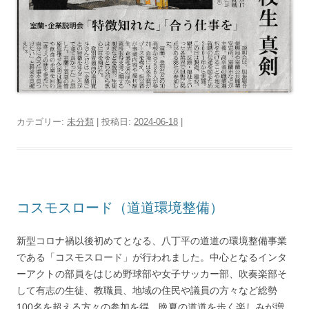
カテゴリー:
未分類
| 投稿日:
2024-06-18
|
コスモスロード（道道環境整備）
新型コロナ禍以後初めてとなる、八丁平の道道の環境整備事業
である「コスモスロード」が行われました。中心となるインタ
ーアクトの部員をはじめ野球部や女子サッカー部、吹奏楽部そ
して有志の生徒、教職員、地域の住民や議員の方々など総勢
100名を超える方々の参加を得、晩夏の道道を歩く楽しみが増