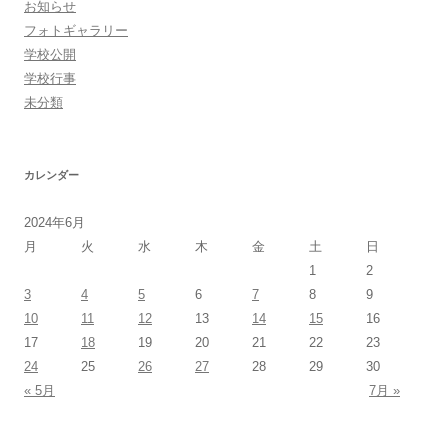
お知らせ
ゲ
フォトギャラリー
ー
学校公開
シ
学校行事
未分類
ョ
ン
カレンダー
2024年6月
月
火
水
木
金
土
日
1
2
3
4
5
6
7
8
9
10
11
12
13
14
15
16
17
18
19
20
21
22
23
24
25
26
27
28
29
30
« 5月
7月 »