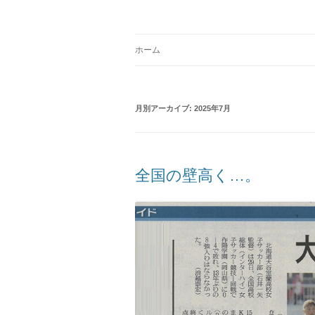
コ
ン
テ
Just another WordPress site
学校法人 望洋大谷
ン
ツ
ホーム
へ
ス
キ
ッ
プ
月別アーカイブ:
2025年7月
全国の壁高く…。