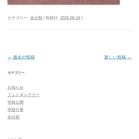
カテゴリー:
未分類
| 投稿日:
2026-06-18
|
投
←
過去の投稿
新しい投稿
→
稿
カテゴリー
ナ
ビ
お知らせ
ゲ
フォトギャラリー
ー
学校公開
シ
学校行事
未分類
ョ
ン