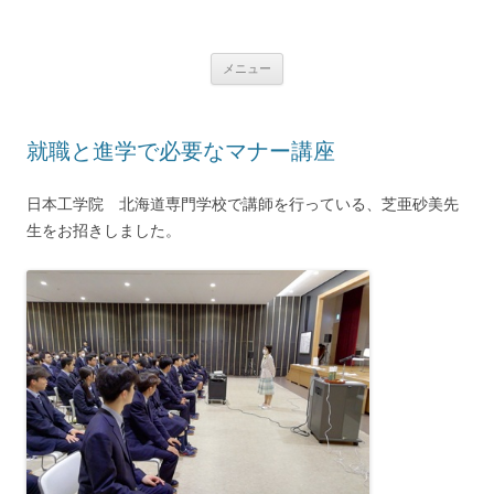
コ
ン
学校法人 望洋大谷学園 北海道大谷
テ
Just another WordPress site
ン
ツ
室蘭高等学校
メニュー
へ
ス
キ
ッ
プ
就職と進学で必要なマナー講座
日本工学院 北海道専門学校で講師を行っている、芝亜砂美先
生をお招きしました。