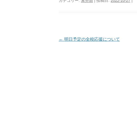
カテゴリー:
未分類
| 投稿日:
2022-10-27
|
投
←
明日予定の全校応援について
稿
ナ
ビ
ゲ
ー
シ
ョ
ン