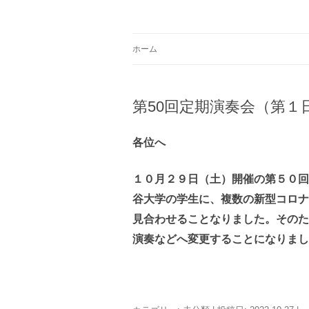
コ
ン
テ
Just another WordPress site
学校法人 望洋大谷
ン
ツ
ホーム
へ
ス
キ
ッ
プ
第50回定期演奏会（第
各位へ
１０月２９日（土）開催の第５０回
谷大学の学生に、複数の新型コロナ
見合わせることなりました。そのた
演奏などへ変更することになりまし
北海道大谷室