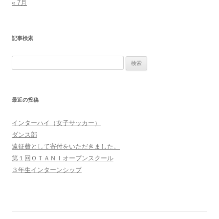
« 7月
記事検索
検
索:
最近の投稿
インターハイ（女子サッカー）
ダンス部
遠征費として寄付をいただきました。
第１回ＯＴＡＮＩオープンスクール
３年生インターンシップ