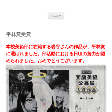
コ
ン
学校法人 望洋大谷学園 北海道大谷
テ
Just another WordPress site
ン
ツ
室蘭高等学校
メニュー
へ
ス
キ
ッ
プ
平林賞受賞
本校美術部に在籍する岩谷さんの作品が、平林賞
に選ばれました。部活動における日頃の努力が認
められました。おめでとうございます。