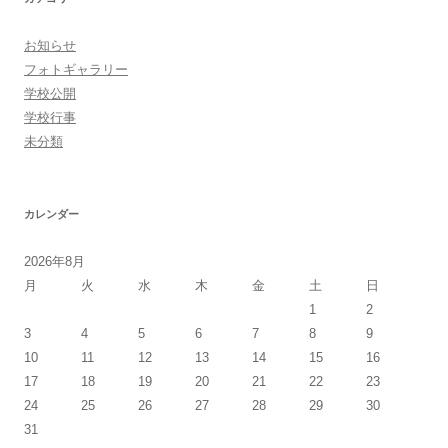
ゲ
ー
お知らせ
シ
フォトギャラリー
ョ
学校公開
学校行事
ン
未分類
カレンダー
2026年8月
月
火
水
木
金
土
日
1
2
3
4
5
6
7
8
9
10
11
12
13
14
15
16
17
18
19
20
21
22
23
24
25
26
27
28
29
30
31