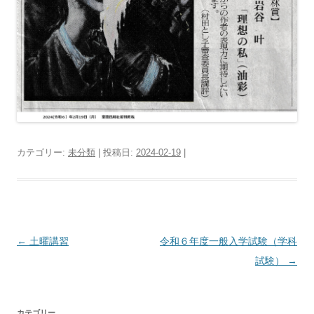
カテゴリー:
未分類
| 投稿日:
2024-02-19
|
投
←
土曜講習
令和６年度一般入学試験（学科
稿
試験）
→
ナ
ビ
カテゴリー