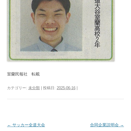
室蘭民報社 転載
カテゴリー:
未分類
| 投稿日:
2025-06-16
|
投
←
サッカー全道大会
合同企業説明会
→