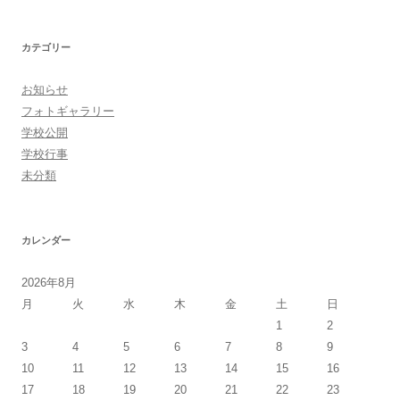
稿
ナ
カテゴリー
ビ
ゲ
お知らせ
ー
フォトギャラリー
シ
学校公開
学校行事
ョ
未分類
ン
カレンダー
2026年8月
月
火
水
木
金
土
日
1
2
3
4
5
6
7
8
9
10
11
12
13
14
15
16
17
18
19
20
21
22
23