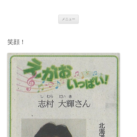
コ
ン
学校法人 望洋大谷学園 北海道大谷
テ
Just another WordPress site
ン
ツ
室蘭高等学校
メニュー
へ
ス
キ
ッ
プ
笑顔！