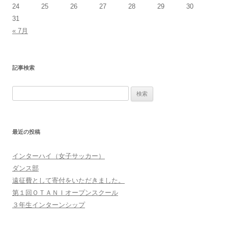
24
25
26
27
28
29
30
31
« 7月
記事検索
検
索:
最近の投稿
インターハイ（女子サッカー）
ダンス部
遠征費として寄付をいただきました。
第１回ＯＴＡＮＩオープンスクール
３年生インターンシップ