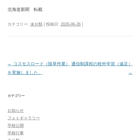
北海道新聞 転載
カテゴリー:
未分類
| 投稿日:
2026-06-26
|
投
←
コスモスロード（除草作業）
通信制課程の校外学習（遠足）
稿
を実施しました。
→
ナ
ビ
カテゴリー
ゲ
ー
お知らせ
シ
フォトギャラリー
ョ
学校公開
学校行事
ン