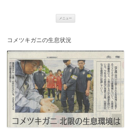
コ
ン
学校法人 望洋大谷学園 北海道大谷
テ
Just another WordPress site
ン
ツ
室蘭高等学校
メニュー
へ
ス
キ
ッ
プ
コメツキガニの生息状況