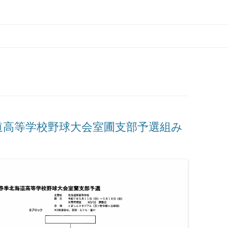
学園 北海道大谷室蘭高等学校
海道高等学校野球大会室圃支部予選組み