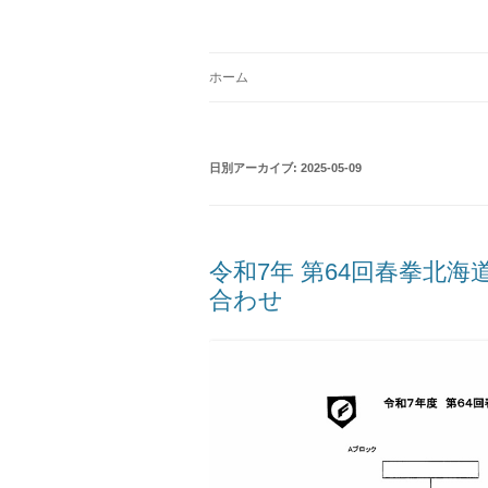
コ
ン
テ
Just another WordPress site
学校法人 望洋大谷
ン
ツ
ホーム
へ
ス
キ
ッ
プ
日別アーカイブ:
2025-05-09
令和7年 第64回春拳北
合わせ