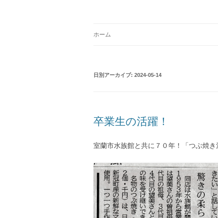
コ
ン
テ
Just another WordPress site
学校法人 望洋大谷
ン
ツ
ホーム
へ
ス
キ
ッ
プ
日別アーカイブ:
2024-05-14
卒業生の活躍！
室蘭市水族館と共に７０年！「つぶ焼き