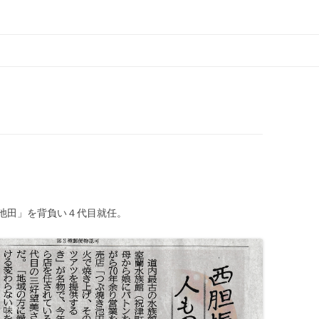
学園 北海道大谷室蘭高等学校
池田」を背負い４代目就任。