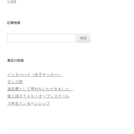
« 6月
記事検索
検
索:
最近の投稿
インターハイ（女子サッカー）
ダンス部
遠征費として寄付をいただきました。
第１回ＯＴＡＮＩオープンスクール
３年生インターンシップ