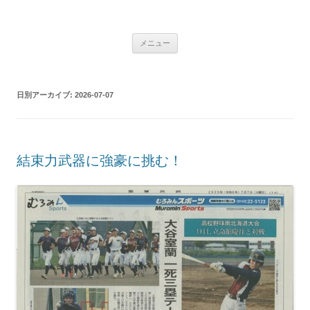
コ
ン
学校法人 望洋大谷学園 北海道大谷
テ
Just another WordPress site
ン
ツ
室蘭高等学校
メニュー
へ
ス
キ
ッ
プ
日別アーカイブ:
2026-07-07
結束力武器に強豪に挑む！