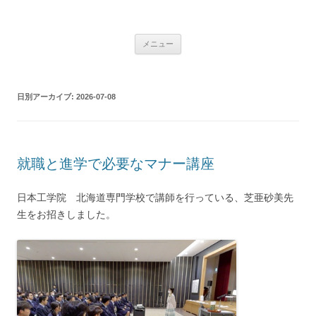
コ
ン
学校法人 望洋大谷学園 北海道大谷
テ
Just another WordPress site
ン
ツ
室蘭高等学校
メニュー
へ
ス
キ
ッ
プ
日別アーカイブ:
2026-07-08
就職と進学で必要なマナー講座
日本工学院 北海道専門学校で講師を行っている、芝亜砂美先
生をお招きしました。